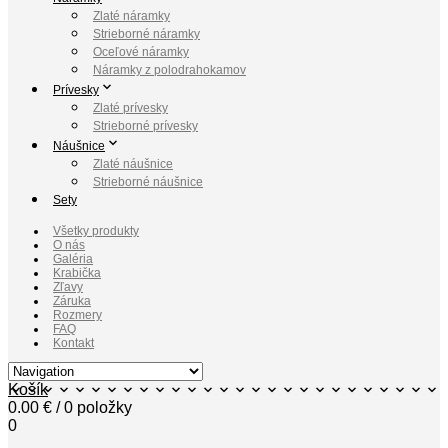
Zlaté náramky
Strieborné náramky
Oceľové náramky
Náramky z polodrahokamov
Prívesky
Zlaté prívesky
Strieborné prívesky
Náušnice
Zlaté náušnice
Strieborné náušnice
Sety
Všetky produkty
O nás
Galéria
Krabička
Zľavy
Záruka
Rozmery
FAQ
Kontakt
Košík
0.00
€
/ 0 položky
0