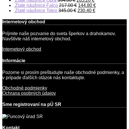
Zlaté náušnice Opra
394.00
€
263.20
€
Zlate náušnice Falco
217.00
€
144.80
€
Zlaté náušnice Tokio
345.00
€
230.40
€
Internetový obchod
Príjmite naše pozvanie do sveta šperkov a drahokamov.
Navštívte náš internetový obchod.
Internetový obchod
Informácie
Pozorne si prosím preštudujte naše obchodné podmienky, a
v prípade ďalších otázok nás kontaktujte.
Obchodné podmienky
Ochrana osobných údajov
Sme registrovaní na pÚ SR
Kontakt