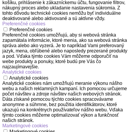
košíku, prihlásenie k zákazníckemu účtu, fungovanie filtrov,
nákupný proces alebo ukladanie nastavenia súkromia. Z
tohto dôvodu technické cookies nemôžu byť individuálne
deaktivované alebo aktivované a sú aktívne vždy.
Preferenčné cookies
Preferenčné cookies
Preferenčné cookies umožňujú, aby si webová stránka
zapamätala informácie, ktoré menia, ako sa webová stránka
správa alebo ako vyzerá. Je to napríklad Vami preferovaný
jazyk, mena, obľúbené alebo naposledy prezerané produkty
a pod. Vďaka týmto cookies Vám môžeme odporučiť na
webe produkty a ponuky, ktoré budú pre Vás čo
najzaujímavejšie.
Analytické cookies
Analytické cookies
Analytické cookies nám umožňujú meranie výkonu nášho
webu a našich reklamných kampaní. Ich pomocou určujeme
počet návštev a zdroje návštev našich webových stránok.
Dáta získané pomocou týchto cookies spracovávame
anonymne a súhrnne, bez použitia identifikátorov, ktoré
ukazujú na konkrétnych používateľov nášho webu. Vďaka
týmto cookies môžeme optimalizovať výkon a funkčnosť
našich stránok.
Marketingové cookies
Marketingové cookies