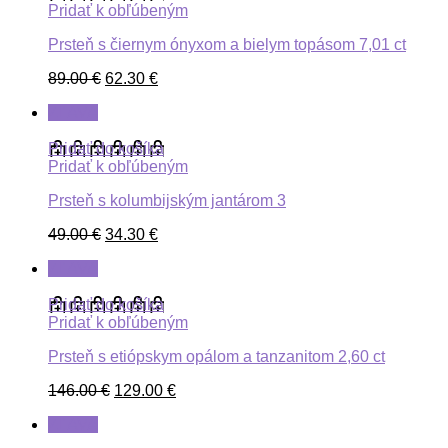
Pridať k obľúbeným
Prsteň s čiernym ónyxom a bielym topásom 7,01 ct
89.00
€
62.30
€
ZĽAVA
Pridať do košíka
Pridať k obľúbeným
Prsteň s kolumbijským jantárom 3
49.00
€
34.30
€
ZĽAVA
Pridať do košíka
Pridať k obľúbeným
Prsteň s etiópskym opálom a tanzanitom 2,60 ct
146.00
€
129.00
€
ZĽAVA