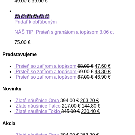
49.00
€
39.00
€
Pridať do košíka
Pridať k obľúbeným
NÁŠ TIP! Prsteň s granátom a topásom 3,06 ct
75.00
€
Predstavujeme
Prsteň so zafírom a topásom
68.00
€
47.60
€
Prsteň so zafírom a topásom
69.00
€
48.30
€
Prsteň so zafírom a topásom
67.00
€
46.90
€
Novinky
Zlaté náušnice Opra
394.00
€
263.20
€
Zlate náušnice Falco
217.00
€
144.80
€
Zlaté náušnice Tokio
345.00
€
230.40
€
Akcia