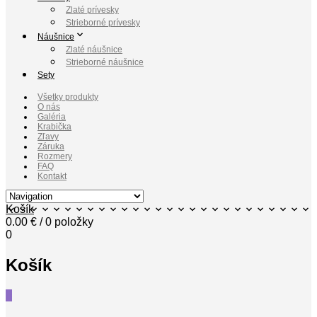
Zlaté prívesky
Strieborné prívesky
Náušnice
Zlaté náušnice
Strieborné náušnice
Sety
Všetky produkty
O nás
Galéria
Krabička
Zľavy
Záruka
Rozmery
FAQ
Kontakt
Košík
0.00
€
/ 0 položky
0
Košík
0