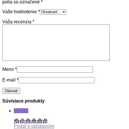
polia sú označené
*
Vaše hodnotenie
*
Vaša recenzia
*
Meno
*
E-mail
*
Súvisiace produkty
ZĽAVA
Pridať do košíka
Pridať k obľúbeným