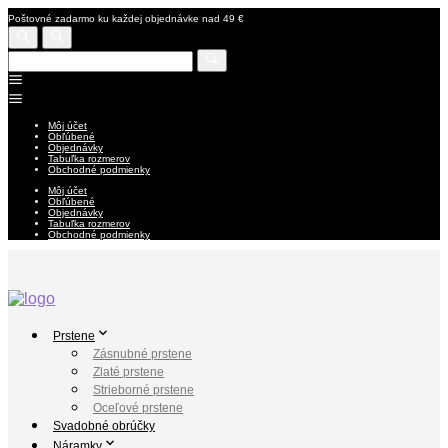
Poštovné zadarmo ku každej objednávke nad 49 €
Môj účet
Obľúbené
Objednávky
Tabuľka rozmerov
Obchodné podmienky
Môj účet
Obľúbené
Objednávky
Tabuľka rozmerov
Obchodné podmienky
Prstene
Zásnubné prstene
Zlaté prstene
Strieborné prstene
Oceľové prstene
Svadobné obrúčky
Náramky