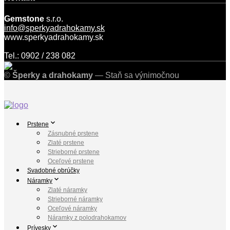
Gemstone
s.r.o.
info@sperkyadrahokamy.sk
www.sperkyadrahokamy.sk
Tel.: 0902 / 238 082
©
Šperky a drahokamy
— Staň sa výnimočnou
Prstene
Zásnubné prstene
Zlaté prstene
Strieborné prstene
Oceľové prstene
Svadobné obrúčky
Náramky
Zlaté náramky
Strieborné náramky
Oceľové náramky
Náramky z polodrahokamov
Prívesky