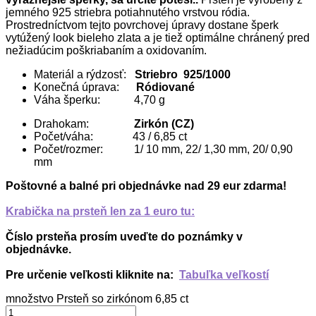
jemného 925 striebra potiahnutého vrstvou ródia.
Prostredníctvom tejto povrchovej úpravy dostane šperk
vytúžený look bieleho zlata a je tiež optimálne chránený pred
nežiadúcim poškriabaním a oxidovaním.
Materiál a rýdzosť:
Striebro 925/1000
Konečná úprava:
Ródiované
Váha šperku: 4,70 g
Drahokam:
Zirkón (CZ)
Počet/váha: 43 / 6,85 ct
Počet/rozmer: 1/ 10 mm, 22/ 1,30 mm, 20/ 0,90
mm
Poštovné a balné pri objednávke nad 29 eur zdarma!
Krabička na prsteň len za 1 euro tu:
Číslo prsteňa prosím uveďte do poznámky v
objednávke.
Pre určenie veľkosti kliknite na:
Tabuľka veľkostí
množstvo Prsteň so zirkónom 6,85 ct