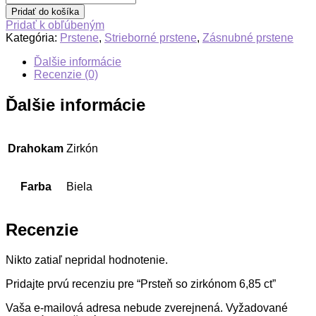
Pridať do košíka
Pridať k obľúbeným
Kategória:
Prstene
,
Strieborné prstene
,
Zásnubné prstene
Ďalšie informácie
Recenzie (0)
Ďalšie informácie
Drahokam
Zirkón
Farba
Biela
Recenzie
Nikto zatiaľ nepridal hodnotenie.
Pridajte prvú recenziu pre “Prsteň so zirkónom 6,85 ct”
Vaša e-mailová adresa nebude zverejnená.
Vyžadované