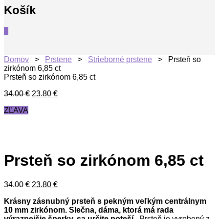
Košík
0
Domov
>
Prstene
>
Strieborné prstene
> Prsteň so
zirkónom 6,85 ct
Prsteň so zirkónom 6,85 ct
34.00
€
23.80
€
ZĽAVA
Prsteň so zirkónom 6,85 ct
34.00
€
23.80
€
Krásny zásnubný prsteň s pekným veľkým centrálnym
10 mm zirkónom. Slečna, dáma, ktorá má rada
výraznejšie šperky, sa určite poteší..
Prsteň je vyrobený z