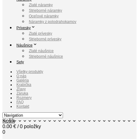
Zlaté náramky
Strieborné náramky
Oceľové náramky
Náramky z polodrahokamov
Prívesky
Zlaté prívesky
Strieborné prívesky
Náušnice
Zlaté náušnice
Strieborné náušnice
Sety
Všetky produkty
O nás
Galéria
Krabička
Zľavy
Záruka
Rozmery
FAQ
Kontakt
Košík
0.00
€
/ 0 položky
0