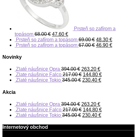
Prsteň so zafírom a
topásom
68.00
€
47.60
€
Prsteň so zafírom a topásom
69.00
€
48.30
€
Prsteň so zafírom a topásom
67.00
€
46.90
€
Novinky
Zlaté náušnice Opra
394.00
€
263.20
€
Zlate náušnice Falco
217.00
€
144.80
€
Zlaté náušnice Tokio
345.00
€
230.40
€
Akcia
Zlaté náušnice Opra
394.00
€
263.20
€
Zlate náušnice Falco
217.00
€
144.80
€
Zlaté náušnice Tokio
345.00
€
230.40
€
Internetový obchod