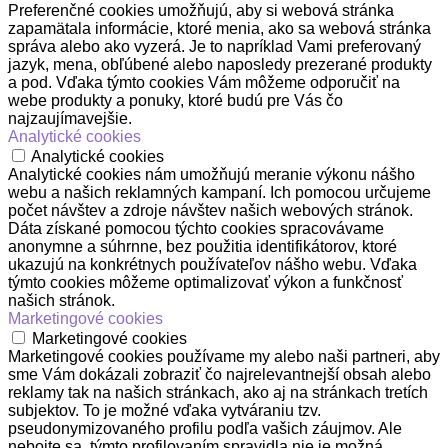
Preferenčné cookies umožňujú, aby si webová stránka
zapamätala informácie, ktoré menia, ako sa webová stránka
správa alebo ako vyzerá. Je to napríklad Vami preferovaný
jazyk, mena, obľúbené alebo naposledy prezerané produkty
a pod. Vďaka týmto cookies Vám môžeme odporučiť na
webe produkty a ponuky, ktoré budú pre Vás čo
najzaujímavejšie.
Analytické cookies
Analytické cookies
Analytické cookies nám umožňujú meranie výkonu nášho
webu a našich reklamných kampaní. Ich pomocou určujeme
počet návštev a zdroje návštev našich webových stránok.
Dáta získané pomocou týchto cookies spracovávame
anonymne a súhrnne, bez použitia identifikátorov, ktoré
ukazujú na konkrétnych používateľov nášho webu. Vďaka
týmto cookies môžeme optimalizovať výkon a funkčnosť
našich stránok.
Marketingové cookies
Marketingové cookies
Marketingové cookies používame my alebo naši partneri, aby
sme Vám dokázali zobraziť čo najrelevantnejší obsah alebo
reklamy tak na našich stránkach, ako aj na stránkach tretích
subjektov. To je možné vďaka vytváraniu tzv.
pseudonymizovaného profilu podľa vašich záujmov. Ale
nebojte sa, týmto profilovaním spravidla nie je možná