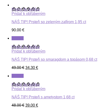
Pridať do košíka
Pridať k obľúbeným
NÁŠ TIP! Prsteň so zeleným zafírom 1,95 ct
90.00
€
ZĽAVA
Pridať do košíka
Pridať k obľúbeným
NÁŠ TIP! Prsteň so smaragdom a topásom 0,68 ct
49.00
€
34.30
€
ZĽAVA
Pridať do košíka
Pridať k obľúbeným
NÁŠ TIP! Prsteň s ametystom 1,68 ct
48.00
€
39.00
€