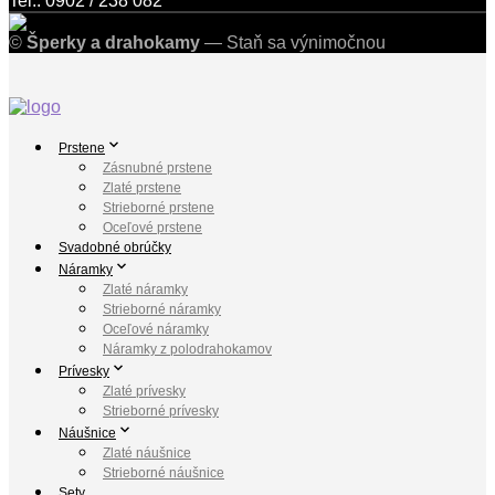
Tel.: 0902 / 238 082
©
Šperky a drahokamy
— Staň sa výnimočnou
Prstene
Zásnubné prstene
Zlaté prstene
Strieborné prstene
Oceľové prstene
Svadobné obrúčky
Náramky
Zlaté náramky
Strieborné náramky
Oceľové náramky
Náramky z polodrahokamov
Prívesky
Zlaté prívesky
Strieborné prívesky
Náušnice
Zlaté náušnice
Strieborné náušnice
Sety