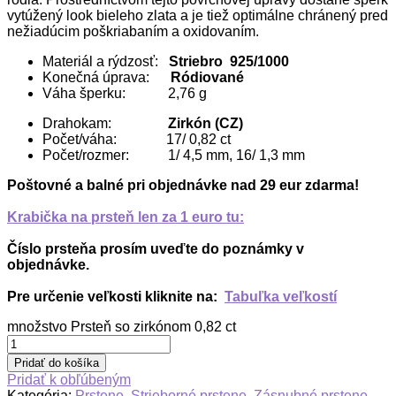
vytúžený look bieleho zlata a je tiež optimálne chránený pred
nežiadúcim poškriabaním a oxidovaním.
Materiál a rýdzosť:
Striebro 925/1000
Konečná úprava:
Ródiované
Váha šperku: 2,76 g
Drahokam:
Zirkón (CZ)
Počet/váha: 17/ 0,82 ct
Počet/rozmer: 1/ 4,5 mm, 16/ 1,3 mm
Poštovné a balné pri objednávke nad 29 eur zdarma!
Krabička na prsteň len za 1 euro tu:
Číslo prsteňa prosím uveďte do poznámky v
objednávke.
Pre určenie veľkosti kliknite na:
Tabuľka veľkostí
množstvo Prsteň so zirkónom 0,82 ct
Pridať do košíka
Pridať k obľúbeným
Kategória:
Prstene
,
Strieborné prstene
,
Zásnubné prstene