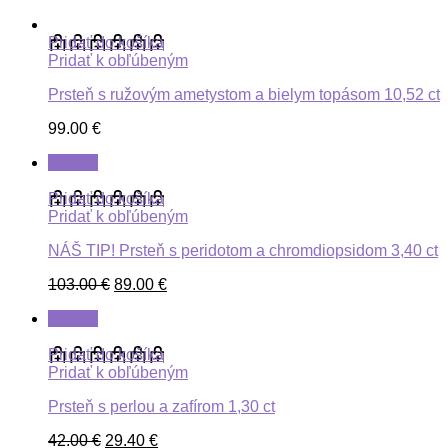
Pridať do košíka
Pridať k obľúbeným
Prsteň s ružovým ametystom a bielym topásom 10,52 ct
99.00
€
ZĽAVA
Pridať do košíka
Pridať k obľúbeným
NÁŠ TIP! Prsteň s peridotom a chromdiopsidom 3,40 ct
103.00
€
89.00
€
ZĽAVA
Pridať do košíka
Pridať k obľúbeným
Prsteň s perlou a zafírom 1,30 ct
42.00
€
29.40
€