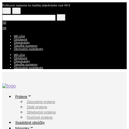
Poštovné zadarmo ku každej objednávke nad 49 €
Môj účet
Obľúbené
Objednávky
Tabuľka rozmerov
Obchodné podmienky
Môj účet
Obľúbené
Objednávky
Tabuľka rozmerov
Obchodné podmienky
Prstene
Zásnubné prstene
Zlaté prstene
Strieborné prstene
Oceľové prstene
Svadobné obrúčky
Náramky