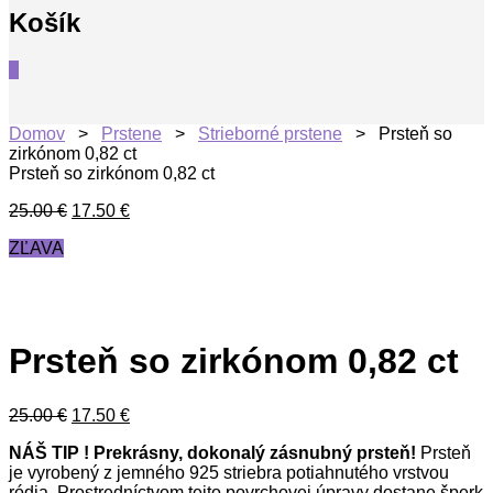
Košík
0
Domov
>
Prstene
>
Strieborné prstene
> Prsteň so
zirkónom 0,82 ct
Prsteň so zirkónom 0,82 ct
25.00
€
17.50
€
ZĽAVA
Prsteň so zirkónom 0,82 ct
25.00
€
17.50
€
NÁŠ TIP ! Prekrásny, dokonalý zásnubný prsteň!
Prsteň
je vyrobený z jemného 925 striebra potiahnutého vrstvou
ródia. Prostredníctvom tejto povrchovej úpravy dostane šperk