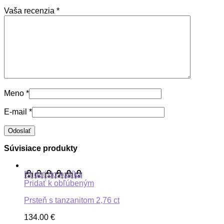
Vaša recenzia
*
Meno
*
E-mail
*
Súvisiace produkty
Pridať do košíka
Pridať k obľúbeným
Prsteň s tanzanitom 2,76 ct
134.00
€