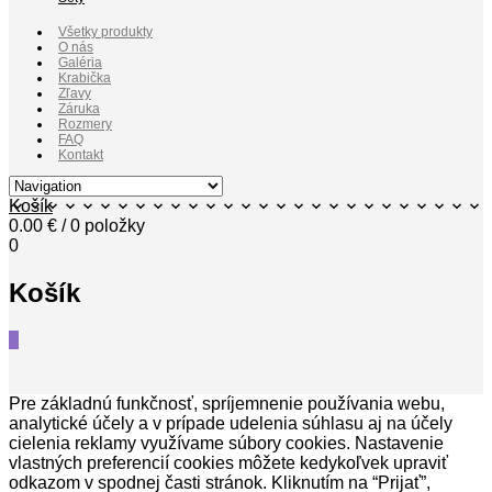
Všetky produkty
O nás
Galéria
Krabička
Zľavy
Záruka
Rozmery
FAQ
Kontakt
Košík
0.00
€
/ 0 položky
0
Košík
0
Pre základnú funkčnosť, spríjemnenie používania webu,
analytické účely a v prípade udelenia súhlasu aj na účely
cielenia reklamy využívame súbory cookies. Nastavenie
vlastných preferencií cookies môžete kedykoľvek upraviť
odkazom v spodnej časti stránok. Kliknutím na “Prijať”,