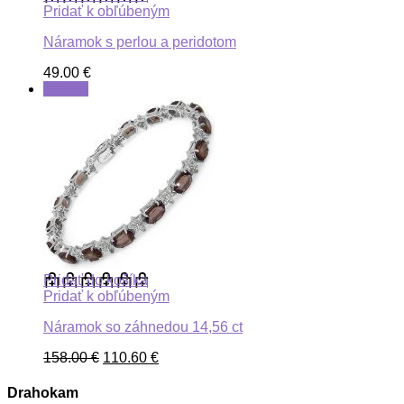
Pridať k obľúbeným
Náramok s perlou a peridotom
49.00
€
ZĽAVA
Pridať do košíka
Pridať k obľúbeným
Náramok so záhnedou 14,56 ct
158.00
€
110.60
€
Drahokam