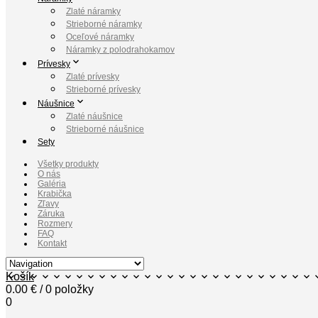
Zlaté náramky
Strieborné náramky
Oceľové náramky
Náramky z polodrahokamov
Prívesky
Zlaté prívesky
Strieborné prívesky
Náušnice
Zlaté náušnice
Strieborné náušnice
Sety
Všetky produkty
O nás
Galéria
Krabička
Zľavy
Záruka
Rozmery
FAQ
Kontakt
Košík
0.00
€
/ 0 položky
0