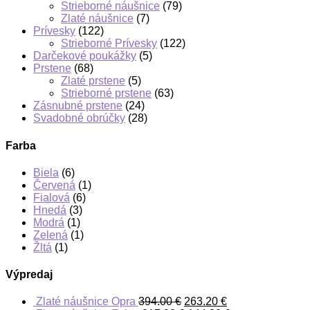
Strieborné náušnice
(79)
Zlaté náušnice
(7)
Prívesky
(122)
Strieborné Prívesky
(122)
Darčekové poukážky
(5)
Prstene
(68)
Zlaté prstene
(5)
Strieborné prstene
(63)
Zásnubné prstene
(24)
Svadobné obrúčky
(28)
Farba
Biela
(6)
Červená
(1)
Fialová
(6)
Hnedá
(3)
Modrá
(1)
Zelená
(1)
Žltá
(1)
Výpredaj
Zlaté náušnice Opra
394.00
€
263.20
€