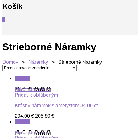
Košík
0
Strieborné Náramky
Domov
>
Náramky
> Strieborné Náramky
ZĽAVA
Pridať do košíka
Pridať k obľúbeným
Krásny náramok s ametystom 34,00 ct
294.00
€
205.80
€
ZĽAVA
Pridať do košíka