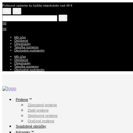
Poštovné zadarmo ku každej objednávke nad 49 €
Môj účet
Obľúbené
Objednávky
Tabuľka rozmerov
Obchodné podmienky
Môj účet
Obľúbené
Objednávky
Tabuľka rozmerov
Obchodné podmienky
Prstene
Zásnubné prstene
Zlaté prstene
Strieborné prstene
Oceľové prstene
Svadobné obrúčky
Náramky