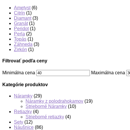
Ametyst
(6)
Citrín
(1)
Diamant
(3)
Granát
(1)
Peridot
(1)
Perla
(2)
Topás
(1)
Záhneda
(3)
Zirkón
(1)
Filtrovať podľa ceny
Minimálna cena
Maximálna cena
Kategórie produktov
Náramky
(29)
Náramky z polodrahokamov
(19)
Strieborné Náramky
(10)
Retiazky
(4)
Strieborné retiazky
(4)
Sety
(12)
Náušnice
(86)