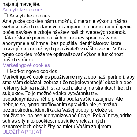
najzaujímavejšie.
Analytické cookies
Analytické cookies
Analytické cookies nám umožňujú meranie výkonu nášho
webu a našich reklamných kampaní. Ich pomocou určujeme
počet návštev a zdroje návštev našich webových stránok.
Dáta získané pomocou týchto cookies spracovávame
anonymne a súhrnne, bez použitia identifikátorov, ktoré
ukazujú na konkrétnych používateľov nášho webu. Vďaka
týmto cookies môžeme optimalizovať výkon a funkčnosť
našich stránok.
Marketingové cookies
Marketingové cookies
Marketingové cookies používame my alebo naši partneri, aby
sme Vám dokázali zobraziť čo najrelevantnejší obsah alebo
reklamy tak na našich stránkach, ako aj na stránkach tretích
subjektov. To je možné vďaka vytváraniu tzv.
pseudonymizovaného profilu podľa vašich záujmov. Ale
nebojte sa, týmto profilovaním spravidla nie je možná
bezprostredná identifikácia Vašej osoby, pretože sú
používané iba pseudonymizované údaje. Pokiaľ nevyjadríte
súhlas s týmito cookies, neuvidíte v reklamných
oznámeniach obsah šitý na mieru Vašim záujmom.
ULOŽIŤ A PRIJAŤ