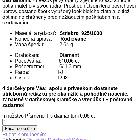
diamantami.
Prívesok je vyrobený z jemného 925 striebra
potiahnutého vrstvou ródia. Prostredníctvom tejto povrchovej
úpravy dostane šperk vytúžený look bieleho zlata a je tiež
optimálne chránený pred nežiadúcim poškriabaním a
oxidovaním.
Materiál a rýdzosť:
Striebro 925/1000
Konečná úprava:
Ródiované
Váha šperku: 2,64 g
Drahokam:
Diamant
Počet/váha: 6/ 0,06 ct
Počet/rozmer: 6/ 1,3 mm
Farba: I-J
Čistota: I2-I3
4 darčeky pre Vás: spolu s príveskom dostanete
striebornú retiazku pre okamžité a pohodlné nosenie,
zabalené v darčekovej krabičke a vrecúšku + poštovné
zadarmo!
množstvo Písmeno T s diamantom 0,06 ct
Pridať do košíka
Pridať k obľúbeným