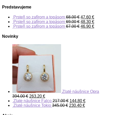
Predstavujeme
Prsteň so zafírom a topásom
68.00
€
47.60
€
Prsteň so zafírom a topásom
69.00
€
48.30
€
Prsteň so zafírom a topásom
67.00
€
46.90
€
Novinky
Zlaté náušnice Opra
394.00
€
263.20
€
Zlate náušnice Falco
217.00
€
144.80
€
Zlaté náušnice Tokio
345.00
€
230.40
€