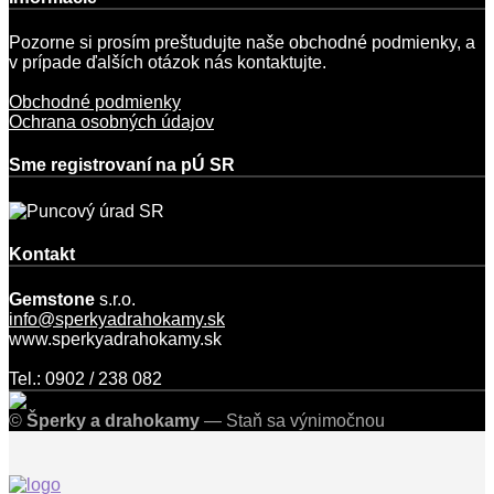
Pozorne si prosím preštudujte naše obchodné podmienky, a
v prípade ďalších otázok nás kontaktujte.
Obchodné podmienky
Ochrana osobných údajov
Sme registrovaní na pÚ SR
Kontakt
Gemstone
s.r.o.
info@sperkyadrahokamy.sk
www.sperkyadrahokamy.sk
Tel.: 0902 / 238 082
©
Šperky a drahokamy
— Staň sa výnimočnou