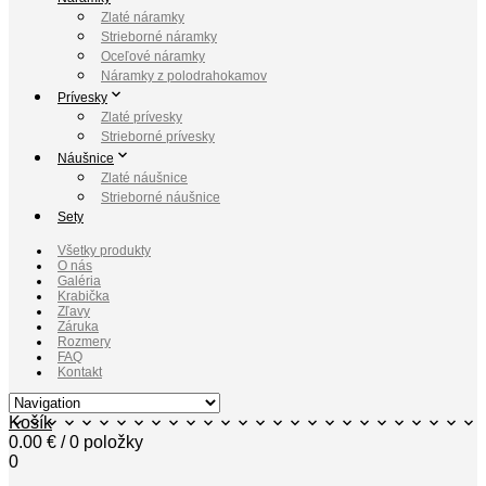
Zlaté náramky
Strieborné náramky
Oceľové náramky
Náramky z polodrahokamov
Prívesky
Zlaté prívesky
Strieborné prívesky
Náušnice
Zlaté náušnice
Strieborné náušnice
Sety
Všetky produkty
O nás
Galéria
Krabička
Zľavy
Záruka
Rozmery
FAQ
Kontakt
Košík
0.00
€
/ 0 položky
0