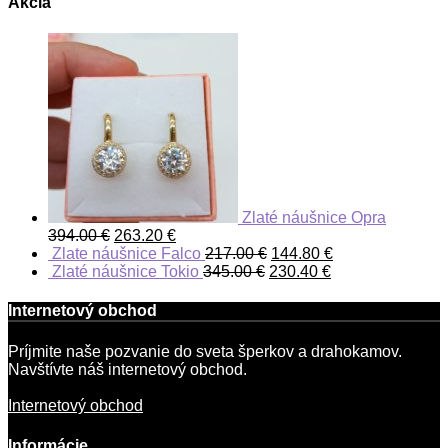
Akcia
Zlaté náušnice Opra
394.00
€
263.20
€
Zlate náušnice Falco
217.00
€
144.80
€
Zlaté náušnice Tokio
345.00
€
230.40
€
Internetový obchod
Príjmite naše pozvanie do sveta šperkov a drahokamov.
Navštívte náš internetový obchod.
Internetový obchod
Informácie