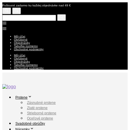
Poštovné zadarmo ku každej objednávke nad 49 €
Môj účet
Obľúbené
Objednávky
Tabuľka rozmerov
Obchodné podmienky
Môj účet
Obľúbené
Objednávky
Tabuľka rozmerov
Obchodné podmienky
Prstene
Zásnubné prstene
Zlaté prstene
Strieborné prstene
Oceľové prstene
Svadobné obrúčky
Náramky