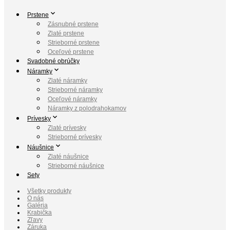
Prstene
Zásnubné prstene
Zlaté prstene
Strieborné prstene
Oceľové prstene
Svadobné obrúčky
Náramky
Zlaté náramky
Strieborné náramky
Oceľové náramky
Náramky z polodrahokamov
Prívesky
Zlaté prívesky
Strieborné prívesky
Náušnice
Zlaté náušnice
Strieborné náušnice
Sety
Všetky produkty
O nás
Galéria
Krabička
Zľavy
Záruka