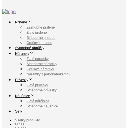
Prstene
Zásnubné prstene
Zlaté prstene
Strieborné prstene
Oceľové prstene
Svadobné obrúčky
Náramky
Zlaté náramky
Strieborné náramky
Oceľové náramky
Náramky z polodrahokamov
Prívesky
Zlaté prívesky
Strieborné prívesky
Náušnice
Zlaté náušnice
Strieborné náušnice
Sety
Všetky produkty
O nás