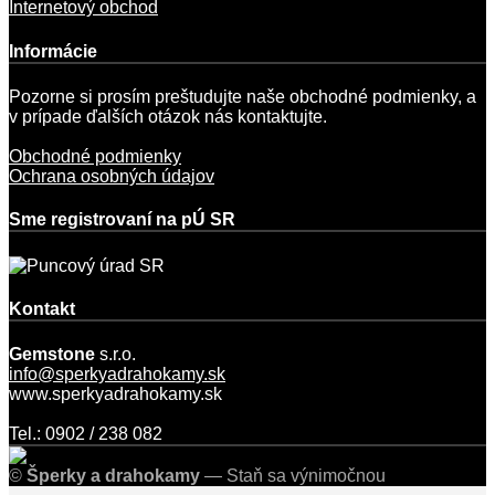
Internetový obchod
Informácie
Pozorne si prosím preštudujte naše obchodné podmienky, a
v prípade ďalších otázok nás kontaktujte.
Obchodné podmienky
Ochrana osobných údajov
Sme registrovaní na pÚ SR
Kontakt
Gemstone
s.r.o.
info@sperkyadrahokamy.sk
www.sperkyadrahokamy.sk
Tel.: 0902 / 238 082
©
Šperky a drahokamy
— Staň sa výnimočnou