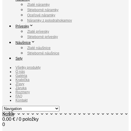
Zlaté náramky
Strieborné náramky
Oceľové náramky
Náramky z polodrahokamov
Prívesky
Zlaté prívesky
Strieborné prívesky
Náušnice
Zlaté náušnice
Strieborné náušnice
Sety
Všetky produkty
O nás
Galéria
Krabička
Zľavy
Záruka
Rozmery
FAQ
Kontakt
Košík
0.00
€
/ 0 položky
0