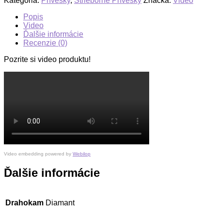
Kategória:
Prívesky
,
Strieborné Prívesky
Značka:
Video
Popis
Video
Ďalšie informácie
Recenzie (0)
Pozrite si video produktu!
Video embedding powered by
Webilop
Ďalšie informácie
Drahokam
Diamant