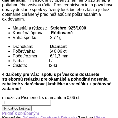
diamantami.
Prívesok je vyrobený z jemného 925 striebra
potiahnutého vrstvou ródia. Prostredníctvom tejto povrchovej
úpravy dostane šperk vytúžený look bieleho zlata a je tiež
optimálne chránený pred nežiadúcim poškriabaním a
oxidovaním.
Materiál a rýdzosť:
Striebro 925/1000
Konečná úprava:
Ródiované
Váha šperku: 2,77 g
Drahokam:
Diamant
Počet/váha: 6/ 0,06 ct
Počet/rozmer: 6/ 1,3 mm
Farba: I-J
Čistota: I2-I3
4 darčeky pre Vás: spolu s príveskom dostanete
striebornú retiazku pre okamžité a pohodlné nosenie,
zabalené v darčekovej krabičke a vrecúšku + poštovné
zadarmo!
množstvo Písmeno L s diamantom 0,06 ct
Pridať do košíka
Pridať k obľúbeným