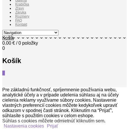
Galéria
Krabička
Zľavy
Záruka
Rozmery
FAQ
Kontakt
Košík
0.00
€
/ 0 položky
0
Košík
0
Pre základnú funkčnosť, spríjemnenie používania webu,
analytické účely a v prípade udelenia súhlasu aj na účely
cielenia reklamy využívame súbory cookies. Nastavenie
vlastných preferencií cookies môžete kedykoľvek upraviť
odkazom v spodnej časti stránok. Kliknutím na “Prijať”,
súhlasíte s použitím cookies v celom eshope.
Súhlas s cookies môžete odmietnúť kliknutím sem
.
Nastavenia cookies
Prijať