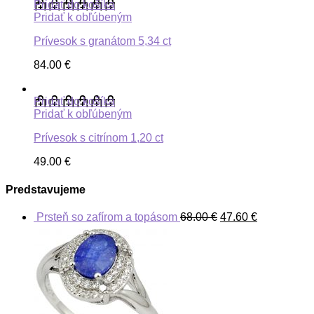
Pridať do košíka
Pridať k obľúbeným
Prívesok s granátom 5,34 ct
84.00
€
Pridať do košíka
Pridať k obľúbeným
Prívesok s citrínom 1,20 ct
49.00
€
Predstavujeme
Prsteň so zafírom a topásom
68.00
€
47.60
€