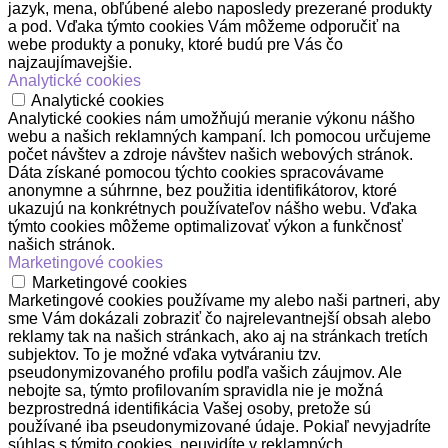
jazyk, mena, obľúbené alebo naposledy prezerané produkty
a pod. Vďaka týmto cookies Vám môžeme odporučiť na
webe produkty a ponuky, ktoré budú pre Vás čo
najzaujímavejšie.
Analytické cookies
Analytické cookies
Analytické cookies nám umožňujú meranie výkonu nášho
webu a našich reklamných kampaní. Ich pomocou určujeme
počet návštev a zdroje návštev našich webových stránok.
Dáta získané pomocou týchto cookies spracovávame
anonymne a súhrnne, bez použitia identifikátorov, ktoré
ukazujú na konkrétnych používateľov nášho webu. Vďaka
týmto cookies môžeme optimalizovať výkon a funkčnosť
našich stránok.
Marketingové cookies
Marketingové cookies
Marketingové cookies používame my alebo naši partneri, aby
sme Vám dokázali zobraziť čo najrelevantnejší obsah alebo
reklamy tak na našich stránkach, ako aj na stránkach tretích
subjektov. To je možné vďaka vytváraniu tzv.
pseudonymizovaného profilu podľa vašich záujmov. Ale
nebojte sa, týmto profilovaním spravidla nie je možná
bezprostredná identifikácia Vašej osoby, pretože sú
používané iba pseudonymizované údaje. Pokiaľ nevyjadríte
súhlas s týmito cookies, neuvidíte v reklamných