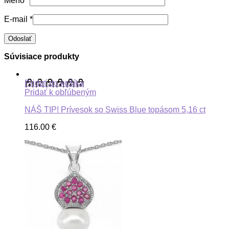
Meno
*
E-mail
*
Súvisiace produkty
Pridať do košíka
Pridať k obľúbeným
NÁŠ TIP! Prívesok so Swiss Blue topásom 5,16 ct
116.00
€