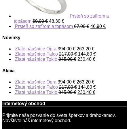
Prsteň so zafírom a
topásom
69.00
€
48.30
€
Prsteň so zafírom a topásom
67.00
€
46.90
€
Novinky
Zlaté náušnice Opra
394.00
€
263.20
€
Zlate náušnice Falco
217.00
€
144.80
€
Zlaté náušnice Tokio
345.00
€
230.40
€
Akcia
Zlaté náušnice Opra
394.00
€
263.20
€
Zlate náušnice Falco
217.00
€
144.80
€
Zlaté náušnice Tokio
345.00
€
230.40
€
Internetový obchod
Príjmite naše pozvanie do sveta šperkov a drahokamov.
Navštívte náš internetový obchod.