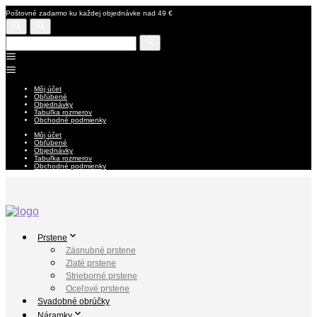
Poštovné zadarmo ku každej objednávke nad 49 €
Môj účet
Obľúbené
Objednávky
Tabuľka rozmerov
Obchodné podmienky
Môj účet
Obľúbené
Objednávky
Tabuľka rozmerov
Obchodné podmienky
Prstene
Zásnubné prstene
Zlaté prstene
Strieborné prstene
Oceľové prstene
Svadobné obrúčky
Náramky