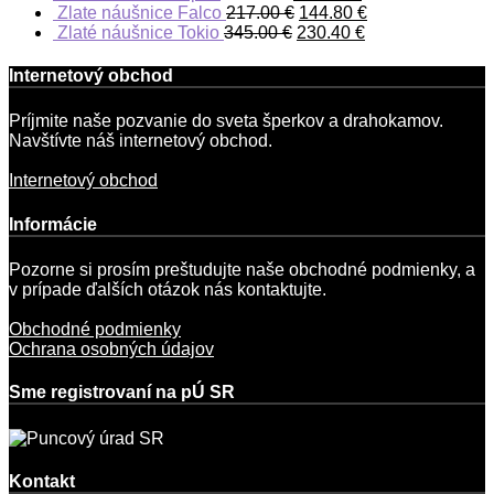
Zlate náušnice Falco
217.00
€
144.80
€
Zlaté náušnice Tokio
345.00
€
230.40
€
Internetový obchod
Príjmite naše pozvanie do sveta šperkov a drahokamov.
Navštívte náš internetový obchod.
Internetový obchod
Informácie
Pozorne si prosím preštudujte naše obchodné podmienky, a
v prípade ďalších otázok nás kontaktujte.
Obchodné podmienky
Ochrana osobných údajov
Sme registrovaní na pÚ SR
Kontakt