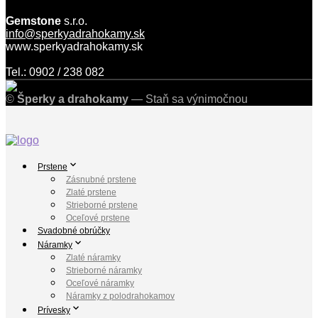
Gemstone
s.r.o.
info@sperkyadrahokamy.sk
www.sperkyadrahokamy.sk
Tel.: 0902 / 238 082
©
Šperky a drahokamy
— Staň sa výnimočnou
Prstene
Zásnubné prstene
Zlaté prstene
Strieborné prstene
Oceľové prstene
Svadobné obrúčky
Náramky
Zlaté náramky
Strieborné náramky
Oceľové náramky
Náramky z polodrahokamov
Prívesky