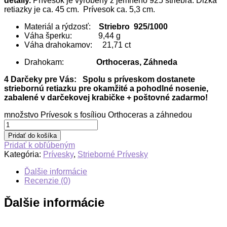
detaily.
Prívesok je vyrobený z jemného 925 striebra. Dĺžka
retiazky je ca. 45 cm. Prívesok ca. 5,3 cm.
Materiál a rýdzosť:
Striebro 925/1000
Váha šperku: 9,44 g
Váha drahokamov: 21,71 ct
Drahokam:
Orthoceras, Záhneda
4 Darčeky pre Vás: Spolu s príveskom dostanete
striebornú retiazku pre okamžité a pohodlné nosenie,
zabalené v darčekovej krabičke + poštovné zadarmo!
množstvo Prívesok s fosíliou Orthoceras a záhnedou
Pridať do košíka
Pridať k obľúbeným
Kategória:
Prívesky
,
Strieborné Prívesky
Ďalšie informácie
Recenzie (0)
Ďalšie informácie