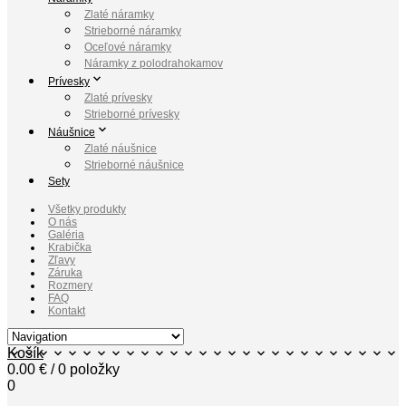
Zlaté náramky
Strieborné náramky
Oceľové náramky
Náramky z polodrahokamov
Prívesky
Zlaté prívesky
Strieborné prívesky
Náušnice
Zlaté náušnice
Strieborné náušnice
Sety
Všetky produkty
O nás
Galéria
Krabička
Zľavy
Záruka
Rozmery
FAQ
Kontakt
Košík
0.00
€
/ 0 položky
0