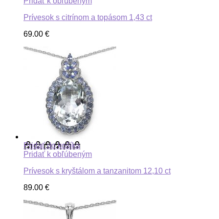
Pridať k obľúbeným
Prívesok s citrínom a topásom 1,43 ct
69.00
€
Pridať do košíka
Pridať k obľúbeným
Prívesok s kryštálom a tanzanitom 12,10 ct
89.00
€