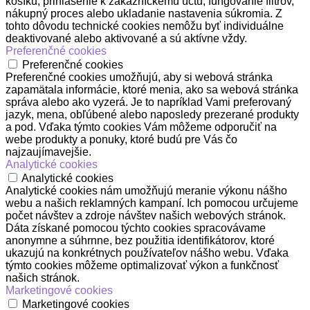
košíku, prihlásenie k zákazníckemu účtu, fungovanie filtrov,
nákupný proces alebo ukladanie nastavenia súkromia. Z
tohto dôvodu technické cookies nemôžu byť individuálne
deaktivované alebo aktivované a sú aktívne vždy.
Preferenčné cookies
Preferenčné cookies
Preferenčné cookies umožňujú, aby si webová stránka
zapamätala informácie, ktoré menia, ako sa webová stránka
správa alebo ako vyzerá. Je to napríklad Vami preferovaný
jazyk, mena, obľúbené alebo naposledy prezerané produkty
a pod. Vďaka týmto cookies Vám môžeme odporučiť na
webe produkty a ponuky, ktoré budú pre Vás čo
najzaujímavejšie.
Analytické cookies
Analytické cookies
Analytické cookies nám umožňujú meranie výkonu nášho
webu a našich reklamných kampaní. Ich pomocou určujeme
počet návštev a zdroje návštev našich webových stránok.
Dáta získané pomocou týchto cookies spracovávame
anonymne a súhrnne, bez použitia identifikátorov, ktoré
ukazujú na konkrétnych používateľov nášho webu. Vďaka
týmto cookies môžeme optimalizovať výkon a funkčnosť
našich stránok.
Marketingové cookies
Marketingové cookies