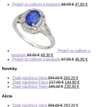
Prsteň so zafírom a topásom
68.00
€
47.60
€
Prsteň so zafírom a
topásom
69.00
€
48.30
€
Prsteň so zafírom a topásom
67.00
€
46.90
€
Novinky
Zlaté náušnice Opra
394.00
€
263.20
€
Zlate náušnice Falco
217.00
€
144.80
€
Zlaté náušnice Tokio
345.00
€
230.40
€
Akcia
Zlaté náušnice Opra
394.00
€
263.20
€