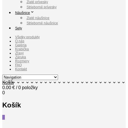
Zlaté prívesky
Strieborné prívesky
Náušnice
Zlaté náušnice
Strieborné náušnice
Sety
Všetky produkty
O nás
Galéria
Krabička
Zľavy
Záruka
Rozmery
FAQ
Kontakt
Košík
0.00
€
/ 0 položky
0
Košík
0