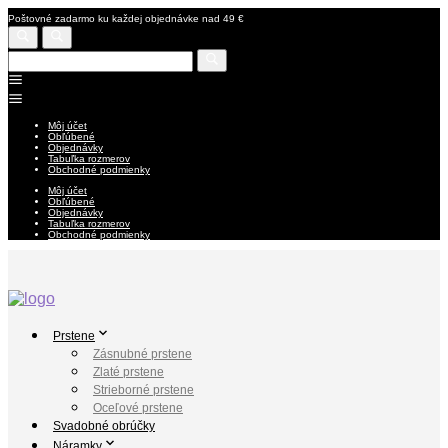
Poštovné zadarmo ku každej objednávke nad 49 €
Môj účet
Obľúbené
Objednávky
Tabuľka rozmerov
Obchodné podmienky
Môj účet
Obľúbené
Objednávky
Tabuľka rozmerov
Obchodné podmienky
Prstene
Zásnubné prstene
Zlaté prstene
Strieborné prstene
Oceľové prstene
Svadobné obrúčky
Náramky