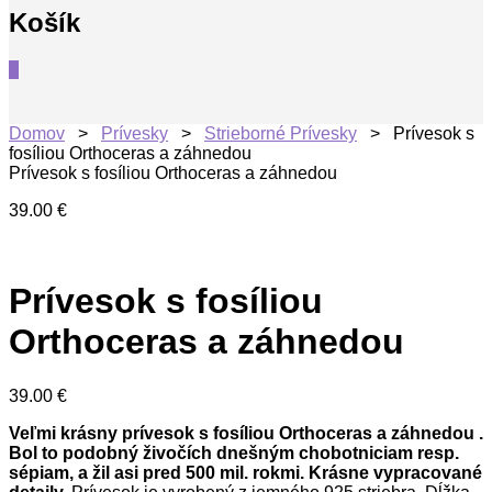
Košík
0
Domov
>
Prívesky
>
Strieborné Prívesky
> Prívesok s
fosíliou Orthoceras a záhnedou
Prívesok s fosíliou Orthoceras a záhnedou
39.00
€
Prívesok s fosíliou
Orthoceras a záhnedou
39.00
€
Veľmi krásny prívesok s fosíliou Orthoceras a záhnedou .
Bol to podobný živočích dnešným chobotniciam resp.
sépiam, a žil asi pred 500 mil. rokmi. Krásne vypracované