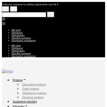
Poštovné zadarmo ku každej objednávke nad 49 €
Môj účet
Obľúbené
Objednávky
Tabuľka rozmerov
Obchodné podmienky
Môj účet
Obľúbené
Objednávky
Tabuľka rozmerov
Obchodné podmienky
Prstene
Zásnubné prstene
Zlaté prstene
Strieborné prstene
Oceľové prstene
Svadobné obrúčky
Náramky