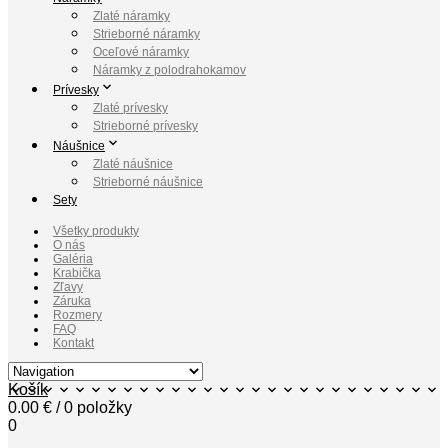
Zlaté náramky
Strieborné náramky
Oceľové náramky
Náramky z polodrahokamov
Prívesky
Zlaté prívesky
Strieborné prívesky
Náušnice
Zlaté náušnice
Strieborné náušnice
Sety
Všetky produkty
O nás
Galéria
Krabička
Zľavy
Záruka
Rozmery
FAQ
Kontakt
Košík
0.00
€
/ 0 položky
0