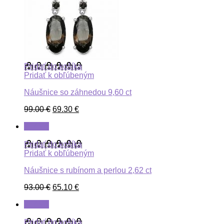
Pridať do košíka
Pridať k obľúbeným
Náušnice so záhnedou 9,60 ct
99.00
€
69.30
€
ZĽAVA
Pridať do košíka
Pridať k obľúbeným
Náušnice s rubínom a perlou 2,62 ct
93.00
€
65.10
€
ZĽAVA
Pridať do košíka