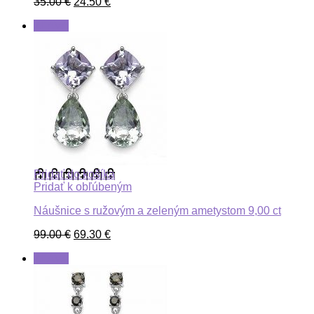
35.00
€
24.50
€
ZĽAVA
Pridať do košíka
Pridať k obľúbeným
Náušnice s ružovým a zeleným ametystom 9,00 ct
99.00
€
69.30
€
ZĽAVA