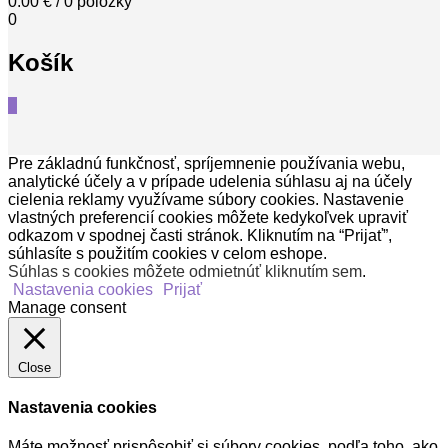
0.00
€
/ 0 položky
0
Košík
0
Pre základnú funkčnosť, spríjemnenie používania webu,
analytické účely a v prípade udelenia súhlasu aj na účely
cielenia reklamy využívame súbory cookies. Nastavenie
vlastných preferencií cookies môžete kedykoľvek upraviť
odkazom v spodnej časti stránok. Kliknutím na “Prijať”,
súhlasíte s použitím cookies v celom eshope.
Súhlas s cookies môžete odmietnúť kliknutím sem
.
Nastavenia cookies
Prijať
Manage consent
Close
Nastavenia cookies
Máte možnosť prispôsobiť si súbory cookies, podľa toho, ako