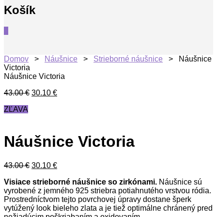
Košík
0
Domov
>
Náušnice
>
Strieborné náušnice
> Náušnice
Victoria
Náušnice Victoria
43.00
€
30.10
€
ZĽAVA
Náušnice Victoria
43.00
€
30.10
€
Visiace strieborné náušnice so zirkónami.
Náušnice sú
vyrobené z jemného 925 striebra potiahnutého vrstvou ródia.
Prostredníctvom tejto povrchovej úpravy dostane šperk
vytúžený look bieleho zlata a je tiež optimálne chránený pred
nežiadúcim poškriabaním a oxidovaním.