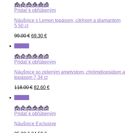
Pridať do košíka
Pridať k obľúbeným
Náušnice s Lemon topásom, citrínom a diamantom
5,50 ct
99.00
€
69.30
€
ZĽAVA
Pridať do košíka
Pridať k obľúbeným
Náušnice so zeleným ametystom, chrómdiopsidom a
topásom 7,34 ct
118.00
€
82.60
€
ZĽAVA
Pridať do košíka
Pridať k obľúbeným
Náušnice Exclusive