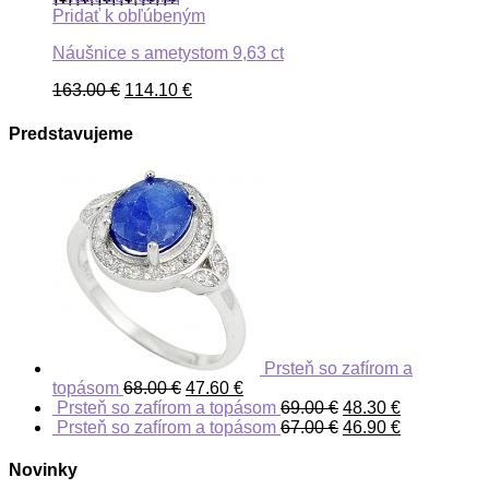
Pridať k obľúbeným
Náušnice s ametystom 9,63 ct
163.00
€
114.10
€
Predstavujeme
Prsteň so zafírom a
topásom
68.00
€
47.60
€
Prsteň so zafírom a topásom
69.00
€
48.30
€
Prsteň so zafírom a topásom
67.00
€
46.90
€
Novinky