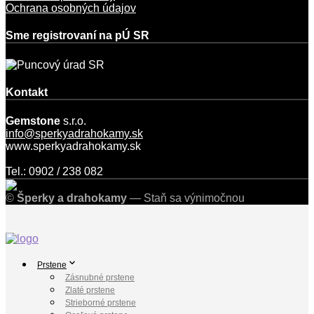
Ochrana osobných údajov
Sme registrovaní na pÚ SR
Kontakt
Gemstone
s.r.o.
info@sperkyadrahokamy.sk
www.sperkyadrahokamy.sk
Tel.: 0902 / 238 082
©
Šperky a drahokamy
— Staň sa výnimočnou
Prstene
Zásnubné prstene
Zlaté prstene
Strieborné prstene