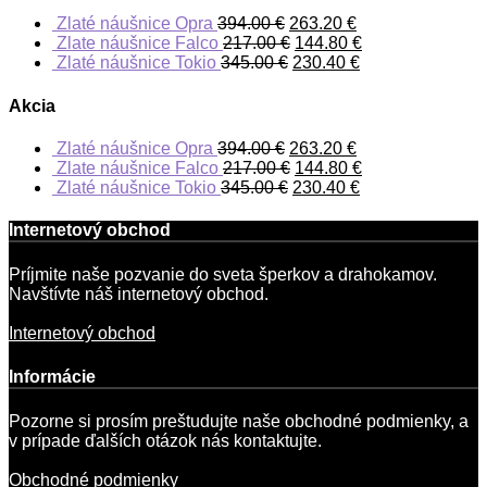
Zlaté náušnice Opra
394.00
€
263.20
€
Zlate náušnice Falco
217.00
€
144.80
€
Zlaté náušnice Tokio
345.00
€
230.40
€
Akcia
Zlaté náušnice Opra
394.00
€
263.20
€
Zlate náušnice Falco
217.00
€
144.80
€
Zlaté náušnice Tokio
345.00
€
230.40
€
Internetový obchod
Príjmite naše pozvanie do sveta šperkov a drahokamov.
Navštívte náš internetový obchod.
Internetový obchod
Informácie
Pozorne si prosím preštudujte naše obchodné podmienky, a
v prípade ďalších otázok nás kontaktujte.
Obchodné podmienky