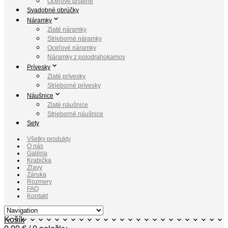
Oceľové prstene
Svadobné obrúčky
Náramky
Zlaté náramky
Strieborné náramky
Oceľové náramky
Náramky z polodrahokamov
Prívesky
Zlaté prívesky
Strieborné prívesky
Náušnice
Zlaté náušnice
Strieborné náušnice
Sety
Všetky produkty
O nás
Galéria
Krabička
Zľavy
Záruka
Rozmery
FAQ
Kontakt
Košík