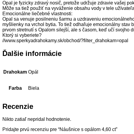
Opal je fyzicky zdravý nosič, pretože udržuje zdravie vašej po
Môže sa tiež použiť na vyváženie obsahu vody v tele užívateľ
Emocionálne liečebné vlastnosti:
Opal sa venuje posilneniu šarmu a uzdraveniu emocionálneho te
myšlienky na vrchol bytia. To tiež odhaľuje emocionálny stav 
prvom stretnutí s Opalom silejší, ale s časom, keď učí svojho
Ktorý si vyberiete?
//www.sperkyadrahokamy.sk/obchod/?filter_drahokam=opal
Ďalšie informácie
Drahokam
Opál
Farba
Biela
Recenzie
Nikto zatiaľ nepridal hodnotenie.
Pridajte prvú recenziu pre “Náušnice s opálom 4,60 ct”