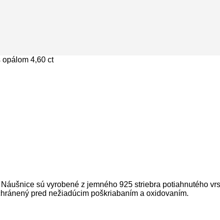
opálom 4,60 ct
áušnice sú vyrobené z jemného 925 striebra potiahnutého vrstv
e chránený pred nežiadúcim poškriabaním a oxidovaním.