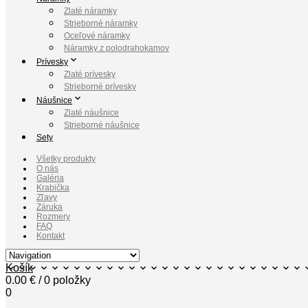
Zlaté náramky
Strieborné náramky
Oceľové náramky
Náramky z polodrahokamov
Prívesky
Zlaté prívesky
Strieborné prívesky
Náušnice
Zlaté náušnice
Strieborné náušnice
Sety
Všetky produkty
O nás
Galéria
Krabička
Zľavy
Záruka
Rozmery
FAQ
Kontakt
Košík
0.00
€
/ 0 položky
0