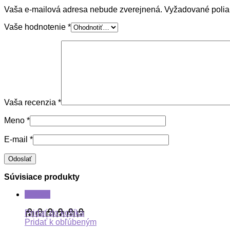
Vaša e-mailová adresa nebude zverejnená.
Vyžadované poli
Vaše hodnotenie
*
Vaša recenzia
*
Meno
*
E-mail
*
Súvisiace produkty
ZĽAVA
Pridať do košíka
Pridať k obľúbeným