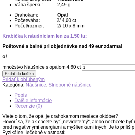
Váha šperku: 2,49 g
Drahokam:
Opál
Počet/váha: 2/ 4,60 ct
Počet/rozmer: 2/ 10 x 8 mm
Krabička k náušniciam len za 1,50 tu:
Poštovné a balné pri objednávke nad 49 eur zdarma!
o!
množstvo Náušnice s opálom 4,60 ct
Pridať do košíka
Pridať k obľúbeným
Kategória:
Náušnice
,
Strieborné náušnice
Popis
Ďalšie informácie
Recenzie (0)
Viete o tom, že opál je drahokamom mesiaca október?
Hovorí sa, že ak chcete byť „nevideteľný“, alebo nechcete byť
pred negatívnymi energiami a myšlienkami iných. Je to príliš
Fyzikálne liečebné vlastnosti: