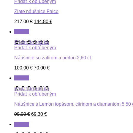
Pridať k obľúbeným
Zlate náušnice Falco
217.00
€
144.80
€
ZĽAVA
Pridať do košíka
Pridať k obľúbeným
Náušnice so zafírom a perlou 2,60 ct
100.00
€
70.00
€
ZĽAVA
Pridať do košíka
Pridať k obľúbeným
Náušnice s Lemon topásom, citrínom a diamantom 5,50 
99.00
€
69.30
€
ZĽAVA