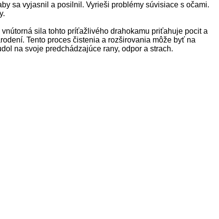
 aby sa vyjasnil a posilnil. Vyrieši problémy súvisiace s očami.
y.
vnútorná sila tohto príťažlivého drahokamu priťahuje pocit a
rodení. Tento proces čistenia a rozširovania môže byť na
udol na svoje predchádzajúce rany, odpor a strach.