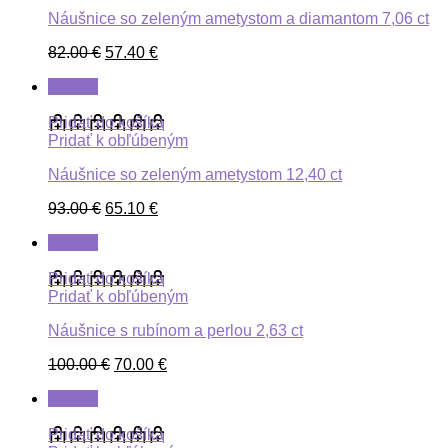
Náušnice so zeleným ametystom a diamantom 7,06 ct
82.00
€
57.40
€
ZĽAVA
Pridať do košíka
Pridať k obľúbeným
Náušnice so zeleným ametystom 12,40 ct
93.00
€
65.10
€
ZĽAVA
Pridať do košíka
Pridať k obľúbeným
Náušnice s rubínom a perlou 2,63 ct
100.00
€
70.00
€
ZĽAVA
Pridať do košíka