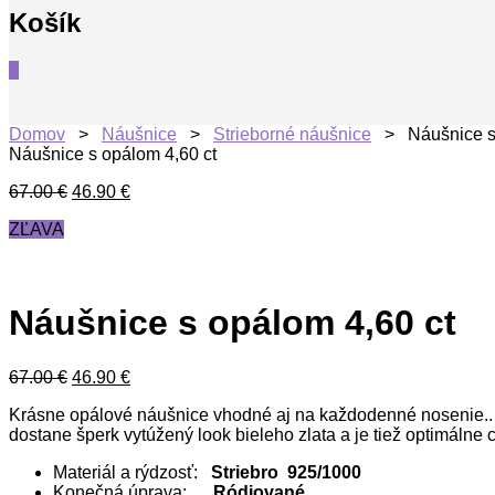
Košík
0
Domov
>
Náušnice
>
Strieborné náušnice
> Náušnice s 
Náušnice s opálom 4,60 ct
67.00
€
46.90
€
ZĽAVA
Náušnice s opálom 4,60 ct
67.00
€
46.90
€
Krásne opálové náušnice vhodné aj na každodenné nosenie.. N
dostane šperk vytúžený look bieleho zlata a je tiež optimáln
Materiál a rýdzosť:
Striebro 925/1000
Konečná úprava:
Ródiované