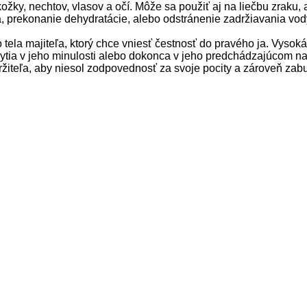
kožky, nechtov, vlasov a očí. Môže sa pou
žiť aj na liečbu zraku,
a, prekonanie dehydratácie, alebo odstránenie zadržiavania vod
la majiteľa, ktorý chce vniesť čestnosť do pravého ja. Vysoká 
bytia v jeho minulosti alebo dokonca v jeho predchádzajúcom na
 držiteľa, aby niesol zodpovednosť za svoje pocity a zároveň zab