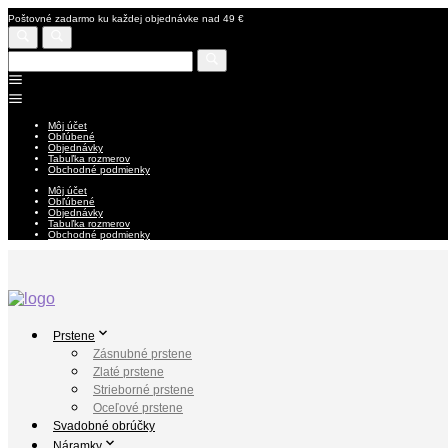
Poštovné zadarmo ku každej objednávke nad 49 €
Môj účet
Obľúbené
Objednávky
Tabuľka rozmerov
Obchodné podmienky
Môj účet
Obľúbené
Objednávky
Tabuľka rozmerov
Obchodné podmienky
Prstene
Zásnubné prstene
Zlaté prstene
Strieborné prstene
Oceľové prstene
Svadobné obrúčky
Náramky