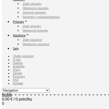
Zlaté náramky
Strieborné náramky
Oceľové náramky
Náramky z polodrahokamov
Prívesky
Zlaté prívesky
Strieborné prívesky
Náušnice
Zlaté náušnice
Strieborné náušnice
Sety
Všetky produkty
O nás
Galéria
Krabička
Zľavy
Záruka
Rozmery
FAQ
Kontakt
Košík
0.00
€
/ 0 položky
0