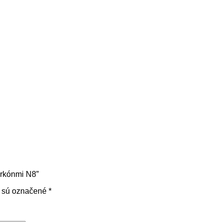
irkónmi N8”
a sú označené
*