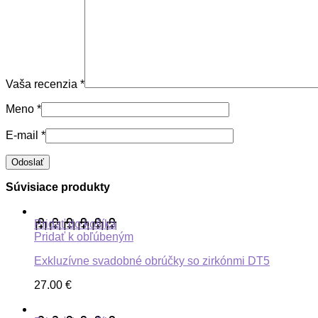
Vaša recenzia
*
Meno
*
E-mail
*
Súvisiace produkty
Pridať do košíka
Pridať k obľúbeným
Exkluzívne svadobné obrúčky so zirkónmi DT5
27.00
€