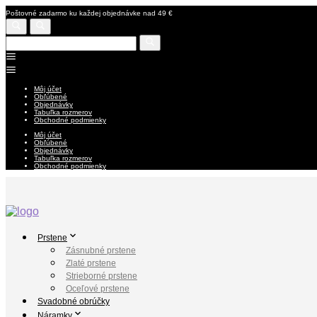
Poštovné zadarmo ku každej objednávke nad 49 €
Môj účet
Obľúbené
Objednávky
Tabuľka rozmerov
Obchodné podmienky
Môj účet
Obľúbené
Objednávky
Tabuľka rozmerov
Obchodné podmienky
Prstene
Zásnubné prstene
Zlaté prstene
Strieborné prstene
Oceľové prstene
Svadobné obrúčky
Náramky