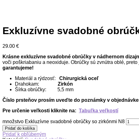
Exkluzívne svadobné obrúčk
29.00
€
Krásne exkluzívne svadobné obrúčky v nádhernom dizajn
voči poškriabaniu a neoxiduje. Obrúčky sú zvnútra oblé, pret
garantujeme!
Materiál a rýdzosť:
Chirurgická oceľ
Drahokam:
Zirkón
Šírka obrúčky: 5,5 mm
Číslo prsteňov prosím uveďte do poznámky v objednávke
Pre určenie veľkosti kliknite na:
Tabuľka veľkostí
množstvo Exkluzívne svadobné obrúčky so zirkónmi N8
Pridať do košíka
Pridať k obľúbeným