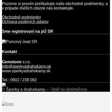
Pozorne si prosím preštudujte naše obchodné podmienky, a
v prípade ďalších otázok nás kontaktujte.
Obchodné podmienky
Ochrana osobných údajov
Sme registrovaní na pÚ SR
Kontakt
Gemstone
s.r.o.
info@sperkyadrahokamy.sk
www.sperkyadrahokamy.sk
Tel.: 0902 / 238 082
©
Šperky a drahokamy
— Staň sa výnimočnou