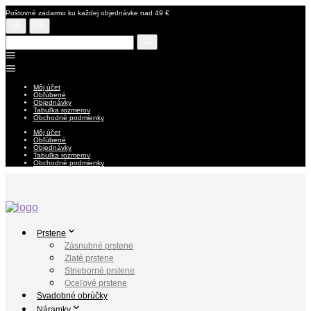
Poštovné zadarmo ku každej objednávke nad 49 €
Môj účet
Obľúbené
Objednávky
Tabuľka rozmerov
Obchodné podmienky
Môj účet
Obľúbené
Objednávky
Tabuľka rozmerov
Obchodné podmienky
Prstene
Zásnubné prstene
Zlaté prstene
Strieborné prstene
Oceľové prstene
Svadobné obrúčky
Náramky