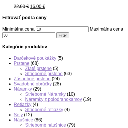
22.00
€
16.00
€
Filtrovať podľa ceny
Minimálna cena
Maximálna cena
Filter
Kategórie produktov
Darčekové poukážky
(5)
Prstene
(68)
Zlaté prstene
(5)
Strieborné prstene
(63)
Zásnubné prstene
(24)
Svadobné obrúčky
(28)
Náramky
(29)
Strieborné Náramky
(10)
Náramky z polodrahokamov
(19)
Retiazky
(4)
Strieborné retiazky
(4)
Sety
(12)
Náušnice
(86)
Strieborné náušnice
(79)