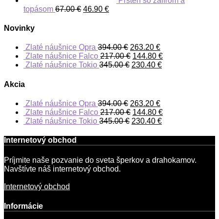
Prsteň so zafírom a
topásom
67.00
€
46.90
€
Novinky
Zlaté náušnice Opra
394.00
€
263.20
€
Zlate náušnice Falco
217.00
€
144.80
€
Zlaté náušnice Tokio
345.00
€
230.40
€
Akcia
Zlaté náušnice Opra
394.00
€
263.20
€
Zlate náušnice Falco
217.00
€
144.80
€
Zlaté náušnice Tokio
345.00
€
230.40
€
Internetový obchod
Príjmite naše pozvanie do sveta šperkov a drahokamov.
Navštívte náš internetový obchod.
Internetový obchod
Informácie