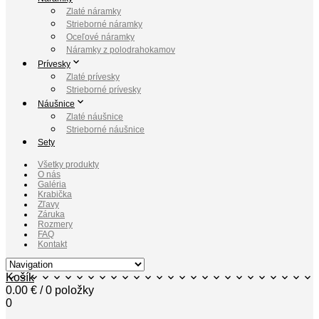
Zlaté náramky
Strieborné náramky
Oceľové náramky
Náramky z polodrahokamov
Prívesky
Zlaté prívesky
Strieborné prívesky
Náušnice
Zlaté náušnice
Strieborné náušnice
Sety
Všetky produkty
O nás
Galéria
Krabička
Zľavy
Záruka
Rozmery
FAQ
Kontakt
Košík
0.00
€
/ 0 položky
0