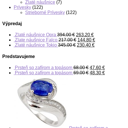
Zlaté náušnice
(7)
Prívesky
(122)
Strieborné Prívesky
(122)
Výpredaj
Zlaté náušnice Opra
394.00
€
263.20
€
Zlate náušnice Falco
217.00
€
144.80
€
Zlaté náušnice Tokio
345.00
€
230.40
€
Predstavujeme
Prsteň so zafírom a topásom
68.00
€
47.60
€
Prsteň so zafírom a topásom
69.00
€
48.30
€