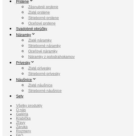
Prstene
Zásnubné prstene
Zlaté prstene
Strieborné prstene
Oceľové prstene
Svadobné obrúčky
Náramky
Zlaté náramky
Strieborné náramky
Oceľové náramky
Náramky z polodrahokamov
Prívesky
Zlaté prívesky
Strieborné prívesky
Náušnice
Zlaté náušnice
Strieborné náušnice
Sety
Všetky produkty
O nás
Galéria
Krabička
Zľavy
Záruka
Rozmery
FAQ