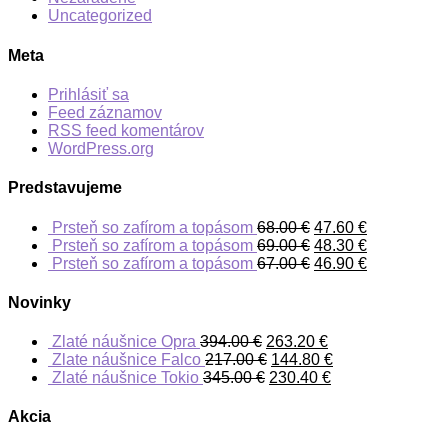
Uncategorized
Meta
Prihlásiť sa
Feed záznamov
RSS feed komentárov
WordPress.org
Predstavujeme
Prsteň so zafírom a topásom
68.00
€
47.60
€
Prsteň so zafírom a topásom
69.00
€
48.30
€
Prsteň so zafírom a topásom
67.00
€
46.90
€
Novinky
Zlaté náušnice Opra
394.00
€
263.20
€
Zlate náušnice Falco
217.00
€
144.80
€
Zlaté náušnice Tokio
345.00
€
230.40
€
Akcia