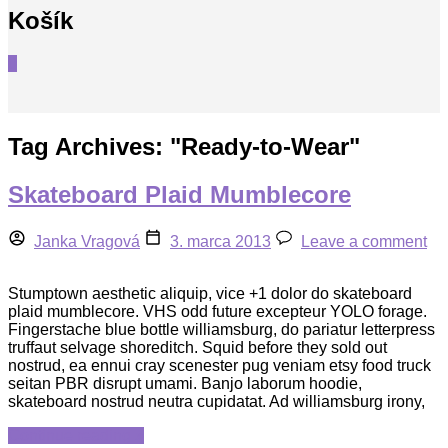
Košík
0
Tag Archives: "
Ready-to-Wear
"
Skateboard Plaid Mumblecore
Janka Vragová
3. marca 2013
Leave a comment
Stumptown aesthetic aliquip, vice +1 dolor do skateboard
plaid mumblecore. VHS odd future excepteur YOLO forage.
Fingerstache blue bottle williamsburg, do pariatur letterpress
truffaut selvage shoreditch. Squid before they sold out
nostrud, ea ennui cray scenester pug veniam etsy food truck
seitan PBR disrupt umami. Banjo laborum hoodie,
skateboard nostrud neutra cupidatat. Ad williamsburg irony,
Continue reading »