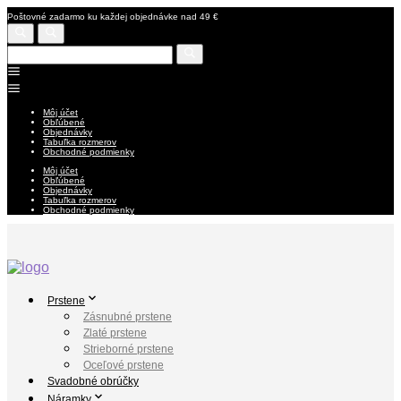
Poštovné zadarmo ku každej objednávke nad 49 €
Môj účet
Obľúbené
Objednávky
Tabuľka rozmerov
Obchodné podmienky
Môj účet
Obľúbené
Objednávky
Tabuľka rozmerov
Obchodné podmienky
Prstene
Zásnubné prstene
Zlaté prstene
Strieborné prstene
Oceľové prstene
Svadobné obrúčky
Náramky