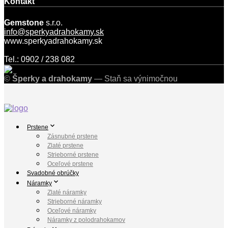
Kontakt
Gemstone
s.r.o.
info@sperkyadrahokamy.sk
www.sperkyadrahokamy.sk
Tel.: 0902 / 238 082
©
Šperky a drahokamy
— Staň sa výnimočnou
Prstene
Zásnubné prstene
Zlaté prstene
Strieborné prstene
Oceľové prstene
Svadobné obrúčky
Náramky
Zlaté náramky
Strieborné náramky
Oceľové náramky
Náramky z polodrahokamov