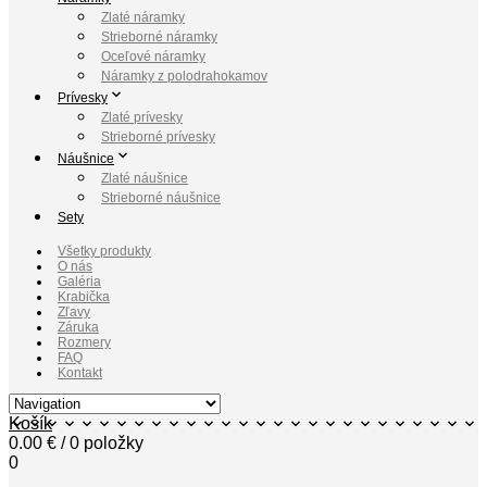
Zlaté náramky
Strieborné náramky
Oceľové náramky
Náramky z polodrahokamov
Prívesky
Zlaté prívesky
Strieborné prívesky
Náušnice
Zlaté náušnice
Strieborné náušnice
Sety
Všetky produkty
O nás
Galéria
Krabička
Zľavy
Záruka
Rozmery
FAQ
Kontakt
Košík
0.00
€
/ 0 položky
0