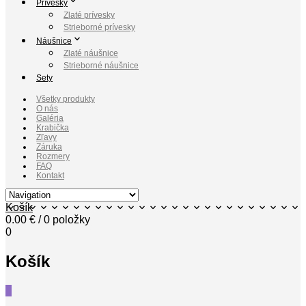
Prívesky
Zlaté prívesky
Strieborné prívesky
Náušnice
Zlaté náušnice
Strieborné náušnice
Sety
Všetky produkty
O nás
Galéria
Krabička
Zľavy
Záruka
Rozmery
FAQ
Kontakt
Košík
0.00
€
/ 0 položky
0
Košík
0