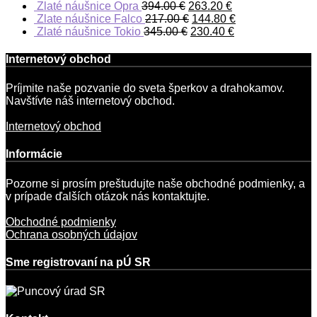
Zlaté náušnice Opra
394.00
€
263.20
€
Zlate náušnice Falco
217.00
€
144.80
€
Zlaté náušnice Tokio
345.00
€
230.40
€
Internetový obchod
Príjmite naše pozvanie do sveta šperkov a drahokamov.
Navštívte náš internetový obchod.
Internetový obchod
Informácie
Pozorne si prosím preštudujte naše obchodné podmienky, a
v prípade ďalších otázok nás kontaktujte.
Obchodné podmienky
Ochrana osobných údajov
Sme registrovaní na pÚ SR