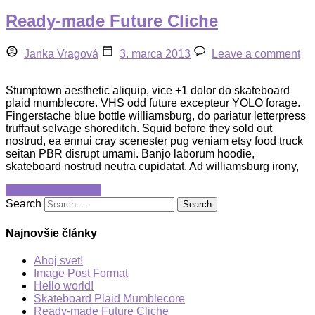
Ready-made Future Cliche
Janka Vragová
3. marca 2013
Leave a comment
Stumptown aesthetic aliquip, vice +1 dolor do skateboard
plaid mumblecore. VHS odd future excepteur YOLO forage.
Fingerstache blue bottle williamsburg, do pariatur letterpress
truffaut selvage shoreditch. Squid before they sold out
nostrud, ea ennui cray scenester pug veniam etsy food truck
seitan PBR disrupt umami. Banjo laborum hoodie,
skateboard nostrud neutra cupidatat. Ad williamsburg irony,
Continue reading »
Search
Najnovšie články
Ahoj svet!
Image Post Format
Hello world!
Skateboard Plaid Mumblecore
Ready-made Future Cliche